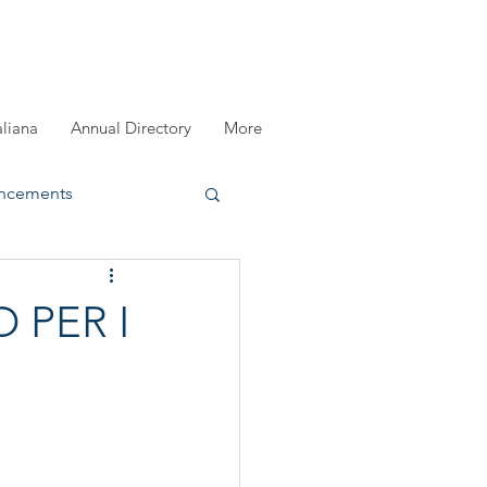
aliana
Annual Directory
More
ncements
registration
 PER I