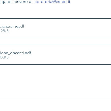
ega di scrivere a 
iicpretoria@esteri.it
.
cipazione
.pdf
195KB
ione_docenti
.pdf
403KB