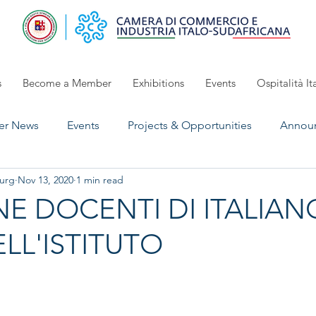
s
Become a Member
Exhibitions
Events
Ospitalità It
r News
Events
Projects & Opportunities
Annou
urg
Nov 13, 2020
1 min read
UpComing Event
Exhibitions 2024/2025
open for 
E DOCENTI DI ITALIANO
LL'ISTITUTO