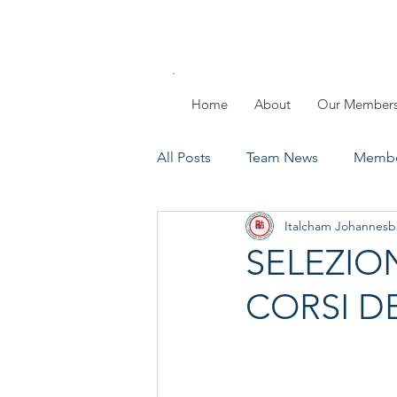
Home
About
Our Member
All Posts
Team News
Membe
Italcham Johannesb
Members Day
Past Events
SELEZION
CORSI DE