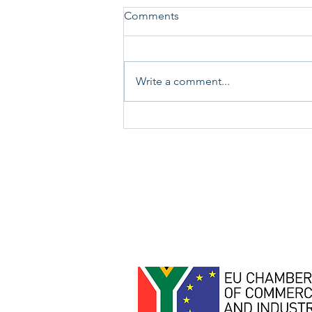
Comments
Write a comment...
Job Opportunity - Front of
House Manager - Maserati